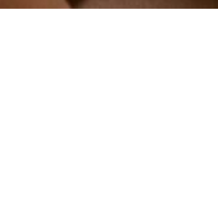
L’importance de l’audit fiscal
sectoriel avant toute opération
M&A
La subrogation du factor : la
récupération de la TVA en cas
de créance irrécouvrable
nécessite une clause
contractuelle expresse
Ring Alarm vs Somfy : quelle
alarme choisir pour être serein
?
Comprendre la signature pour