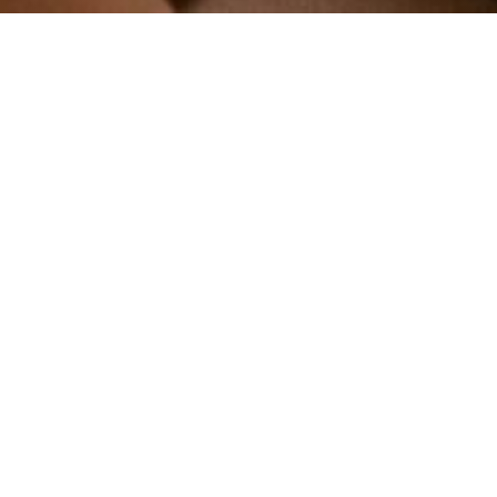
L’importance de l’audit fiscal
sectoriel avant toute opération
M&A
La subrogation du factor : la
récupération de la TVA en cas
de créance irrécouvrable
nécessite une clause
contractuelle expresse
Ring Alarm vs Somfy : quelle
alarme choisir pour être serein
?
Comprendre la signature pour